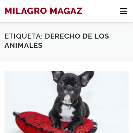
Saltar
MILAGRO MAGAZ
Men
al
contenido
ETIQUETA:
DERECHO DE LOS
BLOG ARTÍCULOS DE DERECHO
ANIMALES