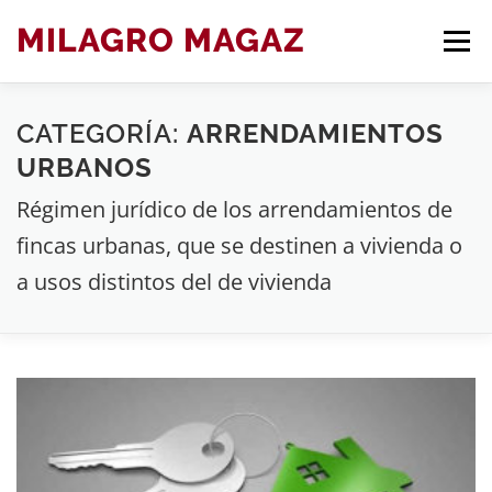
Saltar
MILAGRO MAGAZ
Men
al
contenido
CATEGORÍA:
ARRENDAMIENTOS
BLOG ARTÍCULOS DE DERECHO
URBANOS
Régimen jurídico de los arrendamientos de
fincas urbanas, que se destinen a vivienda o
a usos distintos del de vivienda