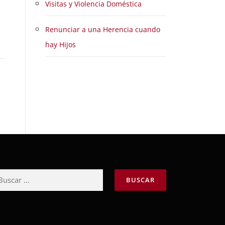
Visitas y Violencia Doméstica
Renunciar a una Herencia cuando
hay Hijos
scar: