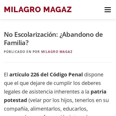
Saltar
MILAGRO MAGAZ
Men
al
contenido
No Escolarización: ¿Abandono de
BLOG ARTÍCULOS DE DERECHO
Familia?
PÚBLICADO EN
POR
MILAGRO MAGAZ
El
artículo 226 del Código Penal
dispone
que el que dejare de cumplir los deberes
legales de asistencia inherentes a la
patria
potestad
(velar por los hijos, tenerlos en su
compañía, alimentarlos, educarlos,