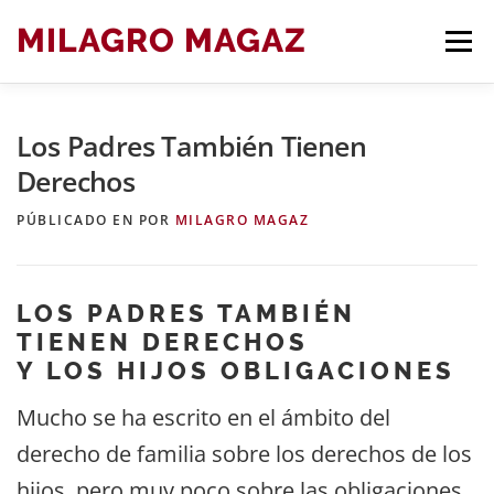
Saltar
MILAGRO MAGAZ
Men
al
contenido
Los Padres También Tienen
BLOG ARTÍCULOS DE DERECHO
Derechos
PÚBLICADO EN
POR
MILAGRO MAGAZ
LOS PADRES TAMBIÉN
TIENEN DERECHOS
Y LOS HIJOS OBLIGACIONES
Mucho se ha escrito en el ámbito del
derecho de familia sobre los derechos de los
hijos, pero muy poco sobre las obligaciones