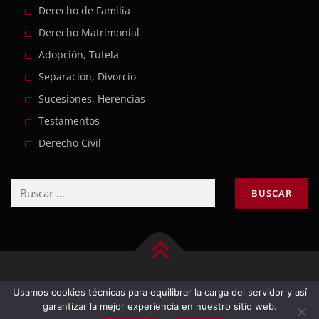
Derecho de Familia
Derecho Matrimonial
Adopción, Tutela
Separación, Divorcio
Sucesiones, Herencias
Testamentos
Derecho Civil
Buscar:
Copyright © 2026 Milagro Magaz
–
Tema
Usamos cookies técnicas para equilibrar la carga del servidor y así
OnePress
hecho por FameThemes
garantizar la mejor experiencia en nuestro sitio web.