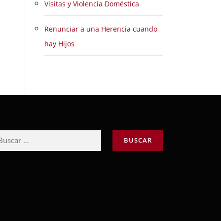
Visitas y Violencia Doméstica
Renunciar a una Herencia cuando
hay Hijos
scar: